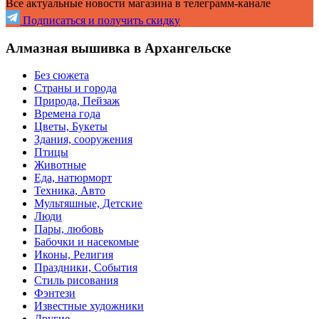
Все актуальные новости магазина в телеграмм-канале
Подписаться и получить скидку
Алмазная вышивка в Архангельске
Без сюжета
Страны и города
Природа, Пейзаж
Времена года
Цветы, Букеты
Здания, сооружения
Птицы
Животные
Еда, натюрморт
Техника, Авто
Мультяшные, Детские
Люди
Пары, любовь
Бабочки и насекомые
Иконы, Религия
Праздники, События
Стиль рисования
Фэнтези
Известные художники
Другие