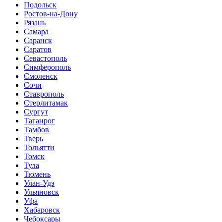
Подольск
Ростов-на-Дону
Рязань
Самара
Саранск
Саратов
Севастополь
Симферополь
Смоленск
Сочи
Ставрополь
Стерлитамак
Сургут
Таганрог
Тамбов
Тверь
Тольятти
Томск
Тула
Тюмень
Улан-Удэ
Ульяновск
Уфа
Хабаровск
Чебоксары