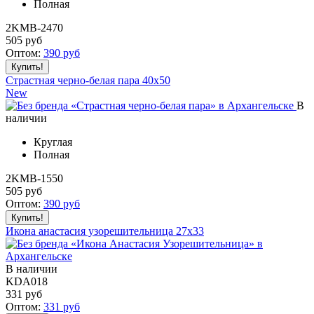
Полная
2KMB-2470
505
руб
Оптом:
390
руб
Страстная черно-белая пара 40x50
New
В
наличии
Круглая
Полная
2KMB-1550
505
руб
Оптом:
390
руб
Икона анастасия узорешительница 27x33
В наличии
KDA018
331
руб
Оптом:
331
руб