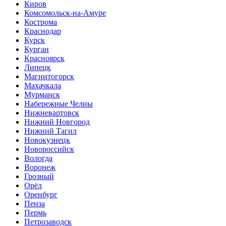
Киров
Комсомольск-на-Амуре
Кострома
Краснодар
Курск
Курган
Красноярск
Липецк
Магнитогорск
Махачкала
Мурманск
Набережные Челны
Нижневартовск
Нижний Новгород
Нижний Тагил
Новокузнецк
Новороссийск
Вологда
Воронеж
Грозный
Орёл
Оренбург
Пенза
Пермь
Петрозаводск