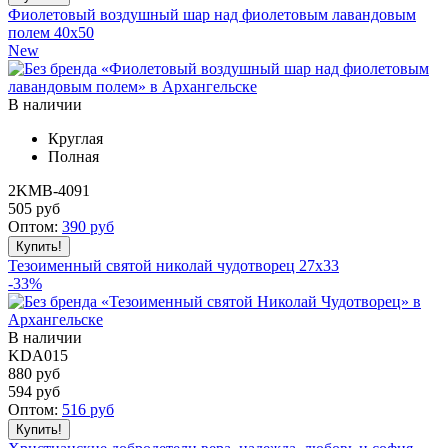
Фиолетовый воздушный шар над фиолетовым лавандовым
полем 40x50
New
В наличии
Круглая
Полная
2KMB-4091
505
руб
Оптом:
390
руб
Тезоименный святой николай чудотворец 27x33
-33%
В наличии
KDA015
880 руб
594
руб
Оптом:
516
руб