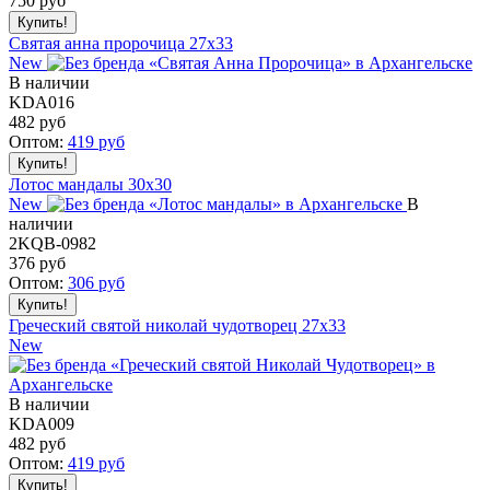
750
руб
Святая анна пророчица 27x33
New
В наличии
KDA016
482
руб
Оптом:
419
руб
Лотос мандалы 30x30
New
В
наличии
2KQB-0982
376
руб
Оптом:
306
руб
Греческий святой николай чудотворец 27x33
New
В наличии
KDA009
482
руб
Оптом:
419
руб