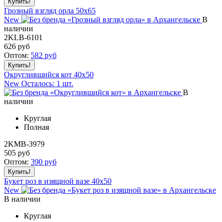
Грозный взгляд орла 50x65
New
В
наличии
2KLB-6101
626
руб
Оптом:
582
руб
Округлившийся кот 40x50
New
Осталось: 1 шт.
В
наличии
Круглая
Полная
2KMB-3979
505
руб
Оптом:
390
руб
Букет роз в изящной вазе 40x50
New
В наличии
Круглая