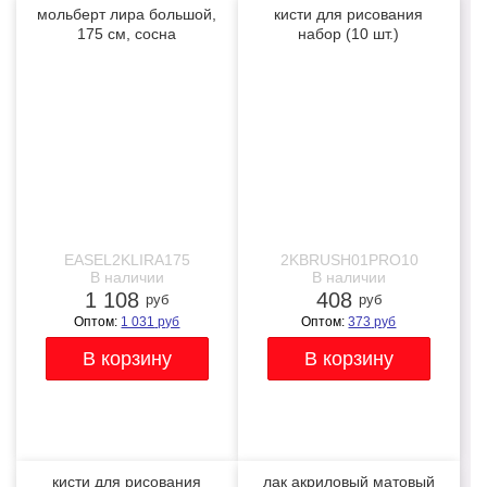
мольберт лира большой,
кисти для рисования
175 см, сосна
набор (10 шт.)
профессиональные
NEW
бежевые
EASEL2KLIRA175
2KBRUSH01PRO10
В наличии
В наличии
1 108
408
руб
руб
Оптом:
1 031
руб
Оптом:
373
руб
кисти для рисования
лак акриловый матовый