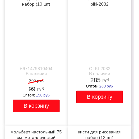
набор (10 шт)
olki-2032
-75%
NEW
NEW
6971479810404
OLKI-2032
В наличии
В наличии
285
руб
390 руб
Оптом:
260
руб
99
руб
Оптом:
150
руб
мольберт настольный 75
кисти для рисования
см, металлический
набор (12 шт)