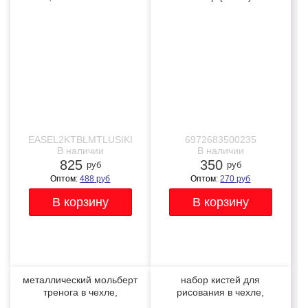
складной черный
NEW
NEW
EASEL2KTBLMTLUSIKI
6972683500235
В наличии
В наличии
825
350
руб
руб
Оптом:
488
руб
Оптом:
270
руб
металлический мольберт
набор кистей для
тренога в чехле,
рисования в чехле,
телескопический
премиум набор (15