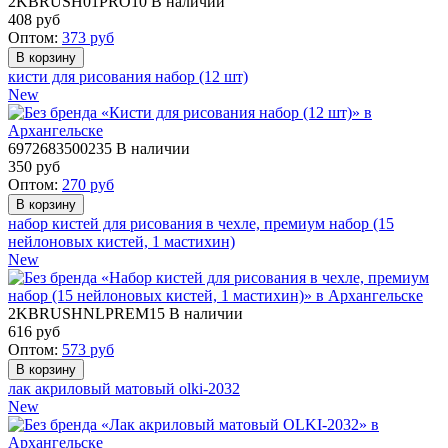
2KBRUSH01PRO10
В наличии
408
руб
Оптом:
373
руб
кисти для рисования набор (12 шт)
New
6972683500235
В наличии
350
руб
Оптом:
270
руб
набор кистей для рисования в чехле, премиум набор (15
нейлоновых кистей, 1 мастихин)
New
2KBRUSHNLPREM15
В наличии
616
руб
Оптом:
573
руб
лак акриловый матовый olki-2032
New