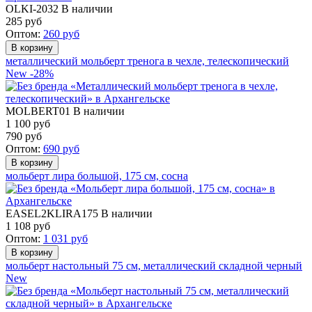
OLKI-2032
В наличии
285
руб
Оптом:
260
руб
металлический мольберт тренога в чехле, телескопический
New
-28%
MOLBERT01
В наличии
1 100 руб
790
руб
Оптом:
690
руб
мольберт лира большой, 175 см, сосна
EASEL2KLIRA175
В наличии
1 108
руб
Оптом:
1 031
руб
мольберт настольный 75 см, металлический складной черный
New