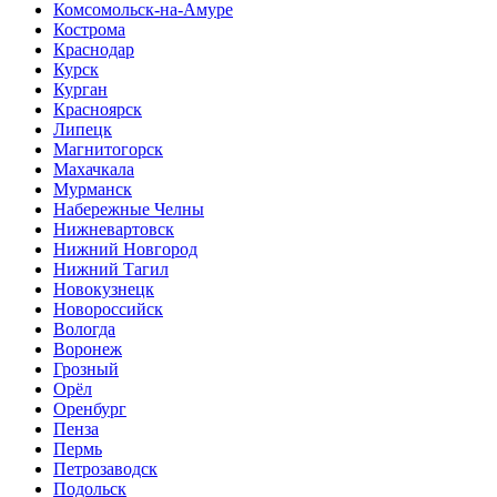
Комсомольск-на-Амуре
Кострома
Краснодар
Курск
Курган
Красноярск
Липецк
Магнитогорск
Махачкала
Мурманск
Набережные Челны
Нижневартовск
Нижний Новгород
Нижний Тагил
Новокузнецк
Новороссийск
Вологда
Воронеж
Грозный
Орёл
Оренбург
Пенза
Пермь
Петрозаводск
Подольск