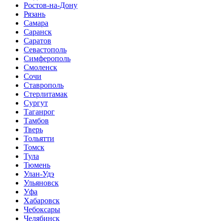
Ростов-на-Дону
Рязань
Самара
Саранск
Саратов
Севастополь
Симферополь
Смоленск
Сочи
Ставрополь
Стерлитамак
Сургут
Таганрог
Тамбов
Тверь
Тольятти
Томск
Тула
Тюмень
Улан-Удэ
Ульяновск
Уфа
Хабаровск
Чебоксары
Челябинск