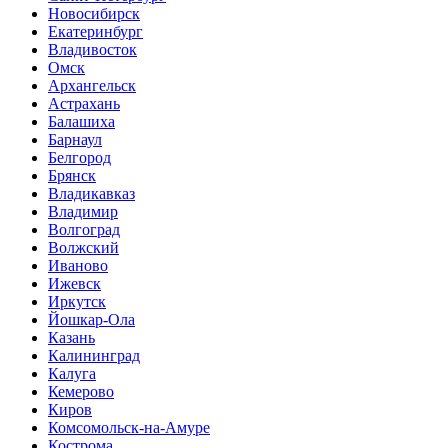
Новосибирск
Екатеринбург
Владивосток
Омск
Архангельск
Астрахань
Балашиха
Барнаул
Белгород
Брянск
Владикавказ
Владимир
Волгоград
Волжский
Иваново
Ижевск
Иркутск
Йошкар-Ола
Казань
Калининград
Калуга
Кемерово
Киров
Комсомольск-на-Амуре
Кострома