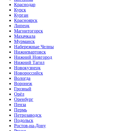
Краснодар
Курск
Курган
Красноярск
Липецк
Магнитогорск
Махачкала
Мурманск
Набережные Челны
Нижневартовск
Нижний Новгород
Нижний Тагил
Новокузнецк
Новороссийск
Вологда
Воронеж
Грозный
Орёл
Оренбург
Пенза
Пермь
Петрозаводск
Подольск
Ростов-на-Дону
Рязань