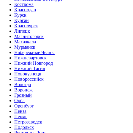
Кострома
Краснодар
Курск
Курган
Красноярск
Липецк
Магнитогорск
Махачкала
Мурманск
Набережные Челны
Нижневартовск
Нижний Новгород
Нижний Тагил
Новокузнецк
Новороссийск
Вологда
Воронеж
Грозный
Орёл
Оренбург
Пенза
Пермь
Петрозаводск
Подольск
Ростов-на-Дону