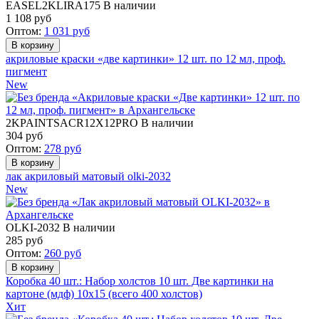
EASEL2KLIRA175
В наличии
1 108
руб
Оптом:
1 031
руб
акриловые краски «две картинки» 12 шт. по 12 мл, проф.
пигмент
New
2KPAINTSACR12X12PRO
В наличии
304
руб
Оптом:
278
руб
лак акриловый матовый olki-2032
New
OLKI-2032
В наличии
285
руб
Оптом:
260
руб
Коробка 40 шт.: Набор холстов 10 шт. Две картинки на
картоне (мдф) 10x15 (всего 400 холстов)
Хит