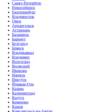
Санкт-Петербург
Новосибирск
Екатеринбург
Владивосток
Омск
Архангельск
Астрахань
Балашиха
Барнаул
Белгород
Брянск
Владикавказ
Владимир
Волгоград
Волжский
Иваново
Ижевск
Иркутск
Йошкар-Ола
Казань
Калининград
Калуга
Кемерово
Киров
Комсомольск-на-Амуре