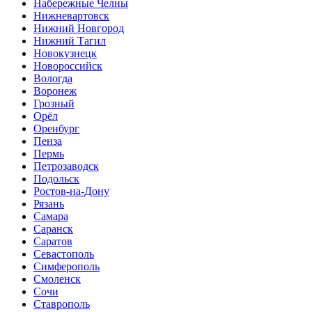
Набережные Челны
Нижневартовск
Нижний Новгород
Нижний Тагил
Новокузнецк
Новороссийск
Вологда
Воронеж
Грозный
Орёл
Оренбург
Пенза
Пермь
Петрозаводск
Подольск
Ростов-на-Дону
Рязань
Самара
Саранск
Саратов
Севастополь
Симферополь
Смоленск
Сочи
Ставрополь