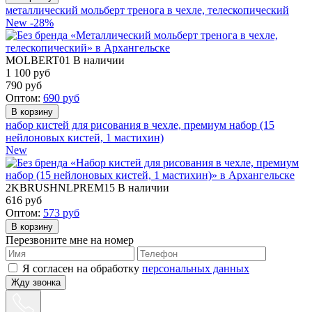
металлический мольберт тренога в чехле, телескопический
New
-28%
MOLBERT01
В наличии
1 100 руб
790
руб
Оптом:
690
руб
набор кистей для рисования в чехле, премиум набор (15
нейлоновых кистей, 1 мастихин)
New
2KBRUSHNLPREM15
В наличии
616
руб
Оптом:
573
руб
Перезвоните мне на номер
Я согласен на обработку
персональных данных
Жду звонка