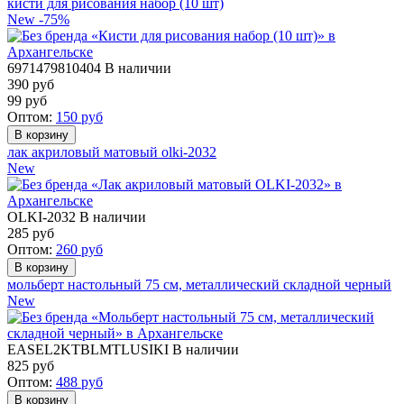
кисти для рисования набор (10 шт)
New
-75%
6971479810404
В наличии
390 руб
99
руб
Оптом:
150
руб
лак акриловый матовый olki-2032
New
OLKI-2032
В наличии
285
руб
Оптом:
260
руб
мольберт настольный 75 см, металлический складной черный
New
EASEL2KTBLMTLUSIKI
В наличии
825
руб
Оптом:
488
руб