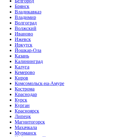
Белгород
Брянск
Владикавказ
Владимир
Волгоград
Волжский
Иваново
Ижевск
Иркутск
Йошкар-Ола
Казань
Калининград
Калуга
Кемерово
Киров
Комсомольск-на-Амуре
Кострома
Краснодар
Курск
Курган
Красноярск
Липецк
Магнитогорск
Махачкала
Мурманск