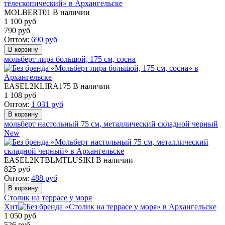
MOLBERT01
В наличии
1 100 руб
790
руб
Оптом:
690
руб
мольберт лира большой, 175 см, сосна
EASEL2KLIRA175
В наличии
1 108
руб
Оптом:
1 031
руб
мольберт настольный 75 см, металлический складной черный
New
EASEL2KTBLMTLUSIKI
В наличии
825
руб
Оптом:
488
руб
Столик на террасе у моря
Хит
1 050
руб
526
руб