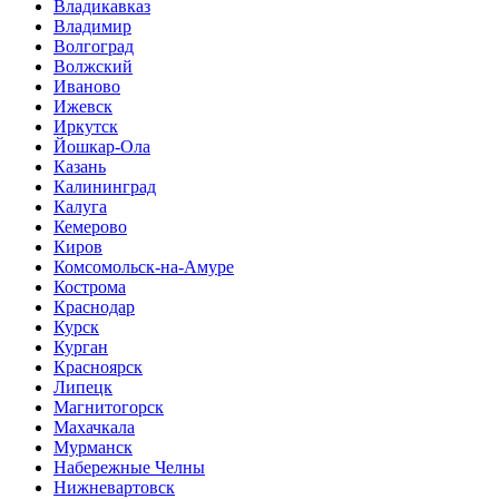
Владикавказ
Владимир
Волгоград
Волжский
Иваново
Ижевск
Иркутск
Йошкар-Ола
Казань
Калининград
Калуга
Кемерово
Киров
Комсомольск-на-Амуре
Кострома
Краснодар
Курск
Курган
Красноярск
Липецк
Магнитогорск
Махачкала
Мурманск
Набережные Челны
Нижневартовск