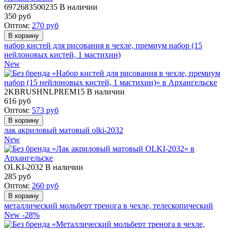
6972683500235
В наличии
350
руб
Оптом:
270
руб
набор кистей для рисования в чехле, премиум набор (15
нейлоновых кистей, 1 мастихин)
New
2KBRUSHNLPREM15
В наличии
616
руб
Оптом:
573
руб
лак акриловый матовый olki-2032
New
OLKI-2032
В наличии
285
руб
Оптом:
260
руб
металлический мольберт тренога в чехле, телескопический
New
-28%