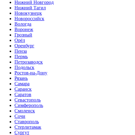
Нижний Новгород
Нижний Тагил
Новокузнецк
Новороссийск
Вологда
Воронеж
Грозный
Орёл
Оренбург
Пенза
Пермь
Петрозаводск
Подольск
Ростов-на-Дону
Рязань
Самара
Саранск
Саратов
Севастополь
Симферополь
Смоленск
Сочи
Ставрополь
Стерлитамак
Сургут