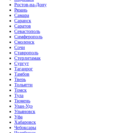
Ростов-на-Дону
Рязань
Самара
Саранск
Саратов
Севастополь
Симферополь
Смоленск
Сочи
Ставрополь
Стерлитамак
Сургут
Таганрог
Тамбов
Тверь
Тольятти
Томск
Тула
Тюмень
Улан-Удэ
Ульяновск
Уфа
Хабаровск
Чебоксары
Челябинск