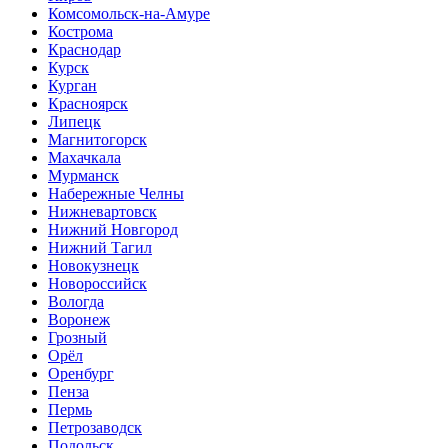
Комсомольск-на-Амуре
Кострома
Краснодар
Курск
Курган
Красноярск
Липецк
Магнитогорск
Махачкала
Мурманск
Набережные Челны
Нижневартовск
Нижний Новгород
Нижний Тагил
Новокузнецк
Новороссийск
Вологда
Воронеж
Грозный
Орёл
Оренбург
Пенза
Пермь
Петрозаводск
Подольск