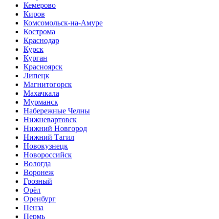
Кемерово
Киров
Комсомольск-на-Амуре
Кострома
Краснодар
Курск
Курган
Красноярск
Липецк
Магнитогорск
Махачкала
Мурманск
Набережные Челны
Нижневартовск
Нижний Новгород
Нижний Тагил
Новокузнецк
Новороссийск
Вологда
Воронеж
Грозный
Орёл
Оренбург
Пенза
Пермь