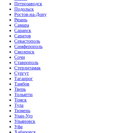
Петрозаводск
Подольск
Ростов-на-Дону
Рязань
Самара
Саранск
Саратов
Севастополь
Симферополь
Смоленск
Сочи
Ставрополь
Стерлитамак
Сургут
Таганрог
Тамбов
Тверь
Тольятти
Томск
Тула
Тюмень
Улан-Удэ
Ульяновск
Уфа
Хабаровск