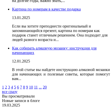
на долгие годы, важно знать,
...
Картина по номерам в качестве подарка
13.01.2025
Если вы хотите преподнести оригинальный и
запоминающийся презент,
картина по номерам как
подарок
станет отличным решением. Она подходит для
людей
разного возраста и...
Как собирать алмазную мозаику: инструкция для
начинающих
12.01.2025
В этой статье вы найдете инструкцию
алмазной мозаики
для начинающих
и полезные
советы
, которые помогут
вам...
1
2
3
4
5
6
7
8
9
10
11
...
20
все сразу
Вы просматривали
Новые записи в блоге
19.03.2025