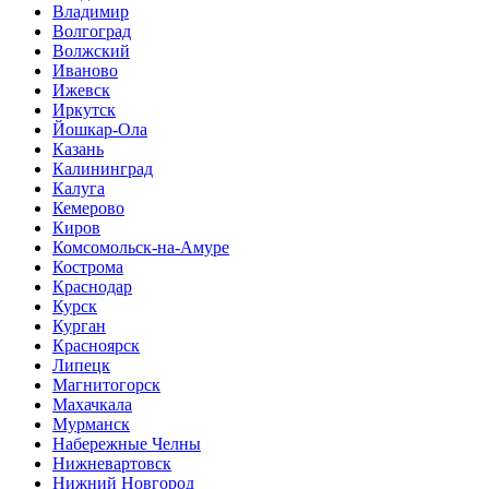
Владимир
Волгоград
Волжский
Иваново
Ижевск
Иркутск
Йошкар-Ола
Казань
Калининград
Калуга
Кемерово
Киров
Комсомольск-на-Амуре
Кострома
Краснодар
Курск
Курган
Красноярск
Липецк
Магнитогорск
Махачкала
Мурманск
Набережные Челны
Нижневартовск
Нижний Новгород