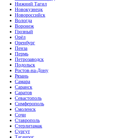
Нижний Тагил
Новокузнецк
Новороссийск
Вологда
Воронеж
Грозный
Орёл
Оренбург
Пенза
Пермь
Петрозаводск
Подольск
Ростов-на-Дону
Рязань
Самара
Саранск
Саратов
Севастополь
Симферополь
Смоленск
Сочи
Ставрополь
Стерлитамак
Сургут
Таганрог