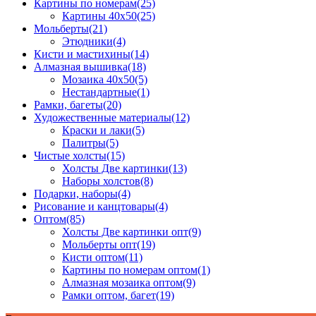
Картины по номерам
(25)
Картины 40x50
(25)
Мольберты
(21)
Этюдники
(4)
Кисти и мастихины
(14)
Алмазная вышивка
(18)
Мозаика 40x50
(5)
Нестандартные
(1)
Рамки, багеты
(20)
Художественные материалы
(12)
Краски и лаки
(5)
Палитры
(5)
Чистые холсты
(15)
Холсты Две картинки
(13)
Наборы холстов
(8)
Подарки, наборы
(4)
Рисование и канцтовары
(4)
Оптом
(85)
Холсты Две картинки опт
(9)
Мольберты опт
(19)
Кисти оптом
(11)
Картины по номерам оптом
(1)
Алмазная мозаика оптом
(9)
Рамки оптом, багет
(19)