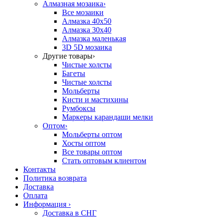
Алмазная мозаика
›
Все мозаики
Алмазка 40х50
Алмазка 30х40
Алмазка маленькая
3D 5D мозаика
Другие товары
›
Чистые холсты
Багеты
Чистые холсты
Мольберты
Кисти и мастихины
Румбоксы
Маркеры карандаши мелки
Оптом
›
Мольберты оптом
Хосты оптом
Все товары оптом
Стать оптовым клиентом
Контакты
Политика возврата
Доставка
Оплата
Информация
›
Доставка в СНГ