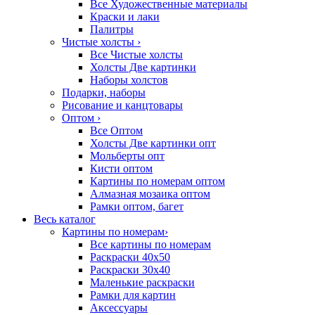
Все Художественные материалы
Краски и лаки
Палитры
Чистые холсты
›
Все Чистые холсты
Холсты Две картинки
Наборы холстов
Подарки, наборы
Рисование и канцтовары
Оптом
›
Все Оптом
Холсты Две картинки опт
Мольберты опт
Кисти оптом
Картины по номерам оптом
Алмазная мозаика оптом
Рамки оптом, багет
Весь каталог
Картины по номерам
›
Все картины по номерам
Раскраски 40х50
Раскраски 30х40
Маленькие раскраски
Рамки для картин
Аксессуары