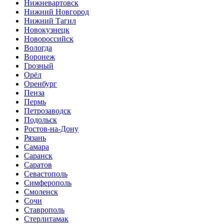
Нижневартовск
Нижний Новгород
Нижний Тагил
Новокузнецк
Новороссийск
Вологда
Воронеж
Грозный
Орёл
Оренбург
Пенза
Пермь
Петрозаводск
Подольск
Ростов-на-Дону
Рязань
Самара
Саранск
Саратов
Севастополь
Симферополь
Смоленск
Сочи
Ставрополь
Стерлитамак