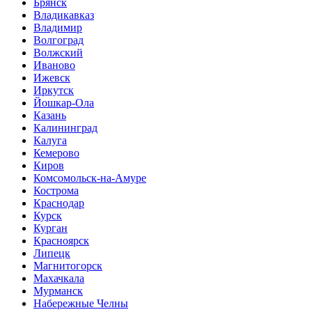
Брянск
Владикавказ
Владимир
Волгоград
Волжский
Иваново
Ижевск
Иркутск
Йошкар-Ола
Казань
Калининград
Калуга
Кемерово
Киров
Комсомольск-на-Амуре
Кострома
Краснодар
Курск
Курган
Красноярск
Липецк
Магнитогорск
Махачкала
Мурманск
Набережные Челны