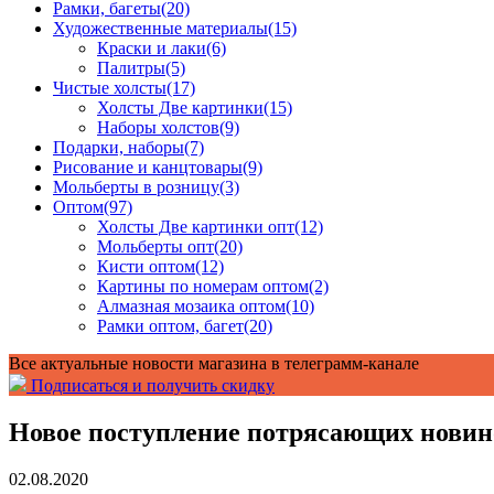
Рамки, багеты
(20)
Художественные материалы
(15)
Краски и лаки
(6)
Палитры
(5)
Чистые холсты
(17)
Холсты Две картинки
(15)
Наборы холстов
(9)
Подарки, наборы
(7)
Рисование и канцтовары
(9)
Мольберты в розницу
(3)
Оптом
(97)
Холсты Две картинки опт
(12)
Мольберты опт
(20)
Кисти оптом
(12)
Картины по номерам оптом
(2)
Алмазная мозаика оптом
(10)
Рамки оптом, багет
(20)
Все актуальные новости магазина в телеграмм-канале
Подписаться и получить скидку
Новое поступление потрясающих новино
02.08.2020