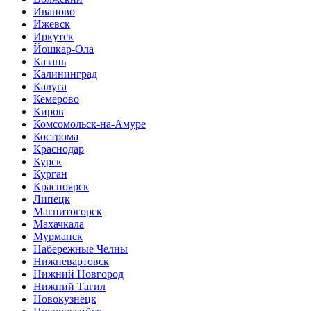
Иваново
Ижевск
Иркутск
Йошкар-Ола
Казань
Калининград
Калуга
Кемерово
Киров
Комсомольск-на-Амуре
Кострома
Краснодар
Курск
Курган
Красноярск
Липецк
Магнитогорск
Махачкала
Мурманск
Набережные Челны
Нижневартовск
Нижний Новгород
Нижний Тагил
Новокузнецк