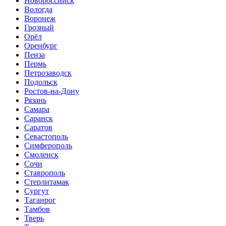
Новороссийск
Вологда
Воронеж
Грозный
Орёл
Оренбург
Пенза
Пермь
Петрозаводск
Подольск
Ростов-на-Дону
Рязань
Самара
Саранск
Саратов
Севастополь
Симферополь
Смоленск
Сочи
Ставрополь
Стерлитамак
Сургут
Таганрог
Тамбов
Тверь